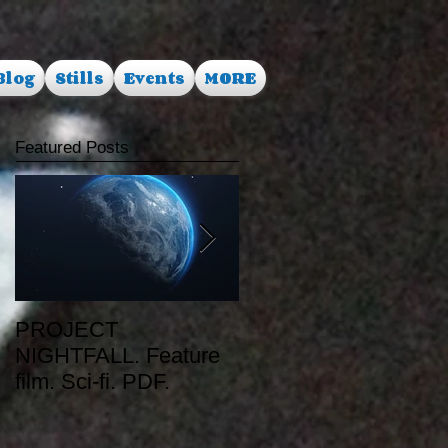
Blog
Stills
Events
MORE
Featured Posts
PROJECT
RUSALKA. Feature
NIGHTFALL. Feature
film. Dark Fantasy.
film. Sci-fi. PDF.
PDF.