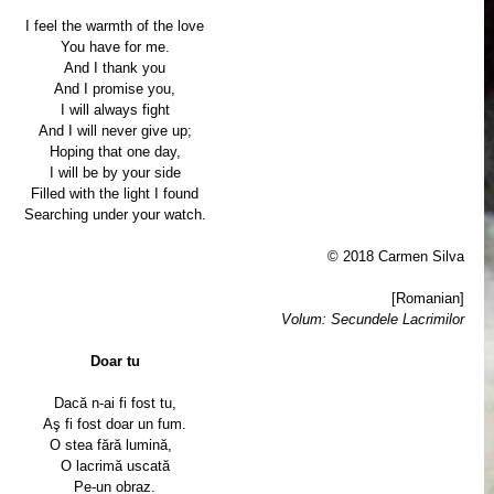
I feel the warmth of the love
You have for me.
And I thank you
And I promise you,
I will always fight
And I will never give up;
Hoping that one day,
I will be by your side
Filled with the light I found
Searching under your watch.
© 2018 Carmen Silva
[Romanian]
Volum: Secundele Lacrimilor
Doar tu
Dacă n-ai fi fost tu,
Aş fi fost doar un fum.
O stea fără lumină,  
O lacrimă uscată
Pe-un obraz.