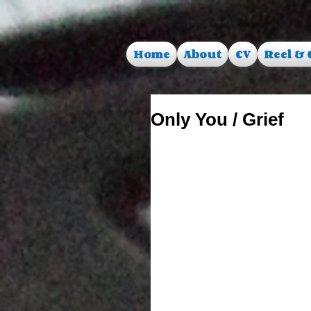
Home
About
CV
Reel & 
Only You / Grief