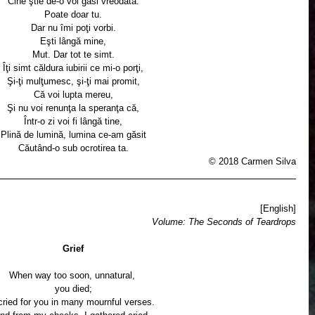
Cine ştie de-o voi găsi vreodată.
Poate doar tu.
Dar nu îmi poţi vorbi.
Eşti lângă mine,
Mut. Dar tot te simt.
Îţi simt căldura iubirii ce mi-o porţi,
Şi-ţi mulţumesc, şi-ţi mai promit,
Că voi lupta mereu,
Şi nu voi renunţa la speranţa că,
Într-o zi voi fi lângă tine,
Plină de lumină, lumina ce-am găsit
Căutând-o sub ocrotirea ta.
© 2018 Carmen Silva
[English]
Volume: The Seconds of Teardrops
Grief
When way too soon, unnatural, 
you died;
 cried for you in many mournful verses.