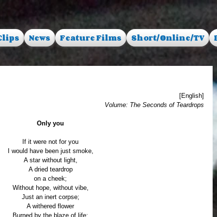
Clips
News
Feature Films
Short/Online/TV
[English]
Volume: The Seconds of Teardrops
Only you
If it were not for you
I would have been just smoke,
A star without light,
A dried teardrop
on a cheek;
Without hope, without vibe,
Just an inert corpse;
A withered flower
Burned by the blaze of life;