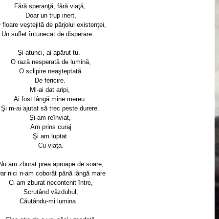
Fără speranţă, fără viaţă, 
Doar un trup inert,
 floare veştejită de pârjolul existenţei,
Un suflet întunecat de disperare… 
Şi-atunci, ai apărut tu.  
O rază nesperată de lumină,
O sclipire neaşteptată 
De fericire. 
Mi-ai dat aripi, 
Ai fost lângă mine mereu  
Şi m-ai ajutat să trec peste durere. 
Şi-am reînviat, 
Am prins curaj
Şi am luptat 
Cu viaţa.
Nu am zburat prea aproape de soare,
ar nici n-am coborât până lângă mare
Ci am zburat necontenit între,
Scrutând văzduhul,
Căutându-mi lumina…