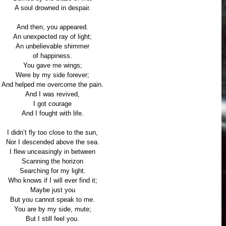
A soul drowned in despair.
And then, you appeared.
An unexpected ray of light;
An unbelievable shimmer
of happiness.
You gave me wings;
Were by my side forever;
And helped me overcome the pain.
And I was revived,
I got courage
And I fought with life.
I didn’t fly too close to the sun,
Nor I descended above the sea.
I flew unceasingly in between
Scanning the horizon
Searching for my light.
Who knows if I will ever find it;
Maybe just you
But you cannot speak to me.
You are by my side, mute;
But I still feel you.