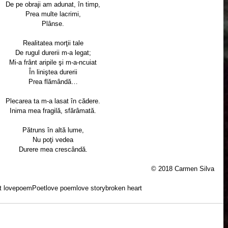
De pe obraji am adunat, în timp,
Prea multe lacrimi,
Plânse.
Realitatea morţii tale
De rugul durerii m-a legat;
Mi-a frânt aripile şi m-a-ncuiat
În liniştea durerii
Prea flămândă…
Plecarea ta m-a lasat în cădere.
Inima mea fragilă, sfărâmată.
Pătruns în altă lume,
Nu poţi vedea
Durere mea crescândă.
© 2018 Carmen Silva
t love
poem
Poet
love poem
love story
broken heart