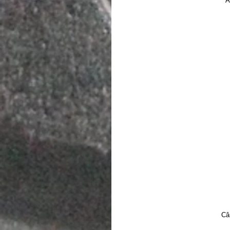
A
Cân