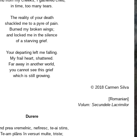
nd from my cheeks, I gathered cried, 
in time, too many tears.
The reality of your death
shackled me to a pyre of pain.
Burned my broken wings;
and locked me in the silence
of a starving grief.
Your departing left me falling.
My frail heart, shattered.
Far away in another world,
you cannot see this grief 
which is still growing.
© 2018 Carmen Silva
[Romanian]
Volum: Secundele Lacrimilor
Durere
d prea vremelnic, nefiresc, te-ai stins,
Te-am plâns în versuri multe, triste;