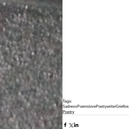
Tags:
Sadness
Poems
love
Poetry
writer
Grief
los
Poetry