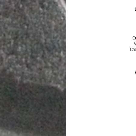
C
M
Cât