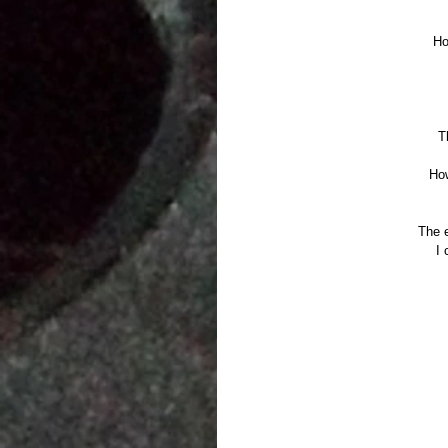
Ho
T
Ho
The e
I 