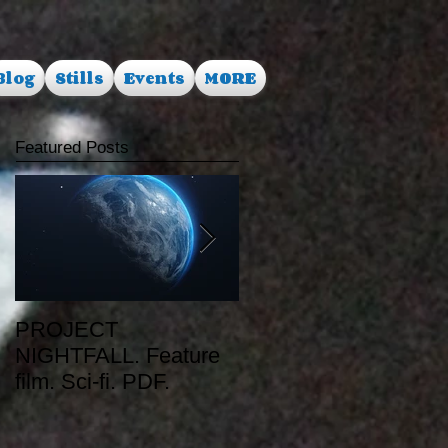
Blog
Stills
Events
MORE
Featured Posts
PROJECT
RUSALKA. Feature
NIGHTFALL. Feature
film. Dark Fantasy.
film. Sci-fi. PDF.
PDF.