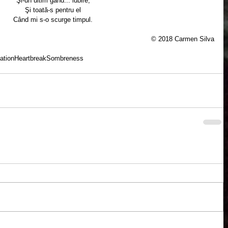
Şi-un ultim gând... iubire,
Şi toată-s pentru el
Când mi s-o scurge timpul.
© 2018 Carmen Silva
ation
Heartbreak
Sombreness