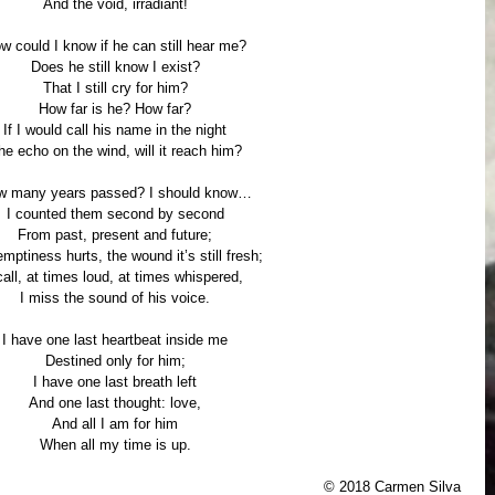
And the void, irradiant!
w could I know if he can still hear me?
Does he still know I exist?
That I still cry for him?
How far is he? How far?
If I would call his name in the night
he echo on the wind, will it reach him?
w many years passed? I should know…
I counted them second by second
From past, present and future;
mptiness hurts, the wound it’s still fresh;
call, at times loud, at times whispered,
I miss the sound of his voice.
I have one last heartbeat inside me
Destined only for him;
I have one last breath left
And one last thought: love,
And all I am for him
When all my time is up.
© 2018 Carmen Silva 