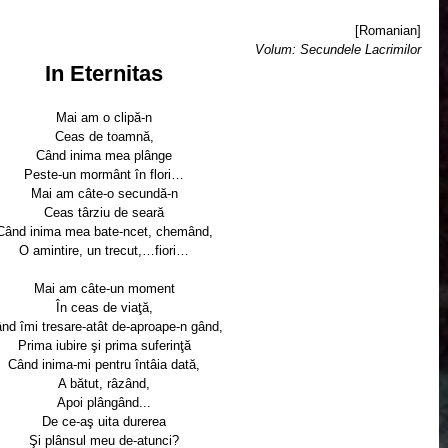
[Romanian]
Volum: Secundele Lacrimilor
In Eternitas
Mai am o clipă-n
Ceas de toamnă,
Când inima mea plânge
Peste-un mormânt în flori…
Mai am câte-o secundă-n
Ceas târziu de seară
Când inima mea bate-ncet, chemând,
O amintire, un trecut,…fiori…
Mai am câte-un moment
În ceas de viaţă,
nd îmi tresare-atât de-aproape-n gând,
Prima iubire şi prima suferinţă
Când inima-mi pentru întâia dată,
A bătut, râzând,
Apoi plângând...
De ce-aş uita durerea
Şi plânsul meu de-atunci?