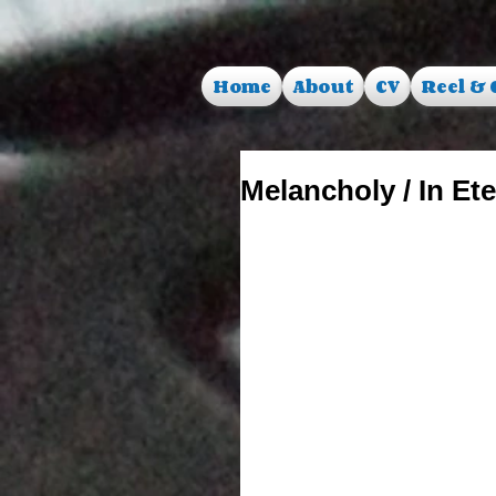
Home
About
CV
Reel & 
Melancholy / In Ete