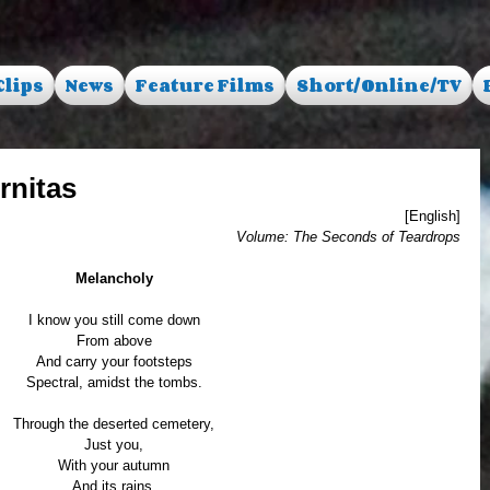
Clips
News
Feature Films
Short/Online/TV
rnitas
[English]
Volume: The Seconds of Teardrops
Melancholy
I know you still come down
From above
And carry your footsteps
Spectral, amidst the tombs.
Through the deserted cemetery,
Just you,
With your autumn
And its rains.