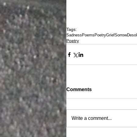
Tags:
Sadness
Poems
Poetry
Grief
Sorrow
Desol
Poetry
Comments
Write a comment...