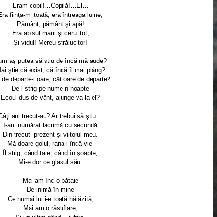
Eram copil!…Copilă!…El…
Era fiinţa-mi toată, era întreaga lume,
Pământ, pământ şi apă!
Era abisul mării şi cerul tot,
Şi vidul! Mereu strălucitor!
um aş putea să ştiu de încă mă aude?
ai ştie că exist, că încă îl mai plâng?
 de departe-i oare, cât oare de departe?
De-l strig pe nume-n noapte
Ecoul dus de vânt, ajunge-va la el?
Câţi ani trecut-au? Ar trebui să ştiu…
I-am numărat lacrimă cu secundă
Din trecut, prezent şi viitorul meu.
Mă doare golul, rana-i încă vie,
Îl strig, când tare, când în şoapte,
Mi-e dor de glasul său.
Mai am înc-o bătaie
De inimă în mine
Ce numai lui i-e toată hărăzită,
Mai am o răsuflare,