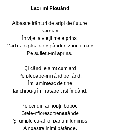
Lacrimi Plouând
Albastre frânturi de aripi de fluture 
sărman
În vijelia vieţii mele prins,
Cad ca o ploaie de gânduri zbuciumate
Pe sufletu-mi aprins. 
Şi când le simt cum ard
Pe pleoape-mi rând pe rând,
Îmi amintesc de tine
Iar chipu-ţi îmi răsare trist în gând.
Pe cer din ai nopţii boboci
Stele-nfloresc tremurânde
Şi umplu cu-al lor parfum luminos
A noastre inimi bătânde.