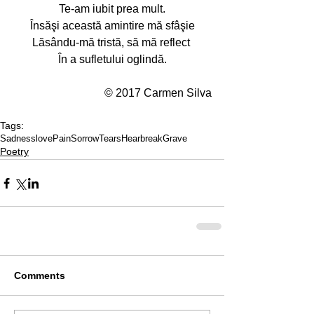
Te-am iubit prea mult.
Însăşi această amintire mă sfâşie
Lăsându-mă tristă, să mă reflect 
În a sufletului oglindă.
© 2017 Carmen Silva
Tags:
Sadness
love
Pain
Sorrow
Tears
Hearbreak
Grave
Poetry
Comments