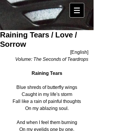
Raining Tears / Love /
Sorrow
[English]
Volume: The Seconds of Teardrops
Raining Tears
Blue shreds of butterfly wings
Caught in my life's storm
Fall like a rain of painful thoughts
On my ablazing soul.
And when I feel them burning
On my eyelids one by one,