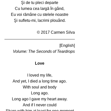
Şi de tu pleci departe
Cu lumea cea largă în gând,
Eu voi rămâne cu stelele noastre
Şi sufletu-mi, lacrimi plouând.
© 2017 Carmen Silva
[English]
Volume: The Seconds of Teardrops
Love
I loved my life,
And yet, I died a long time ago.
With soul and body
Long ago.
Long ago I gave my heart away.
And if I never could
Share with him at least for one moment