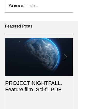
Write a comment...
Featured Posts
PROJECT NIGHTFALL.
RUSALKA. Feat
Feature film. Sci-fi. PDF.
Dark Fantasy. 