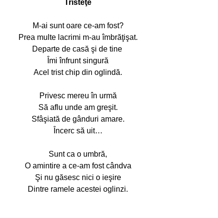
Tristeţe
M-ai sunt oare ce-am fost?
Prea multe lacrimi m-au îmbrăţişat.
Departe de casă şi de tine 
Îmi înfrunt singură
Acel trist chip din oglindă.
Privesc mereu în urmă
Să aflu unde am greşit.
Sfâşiată de gânduri amare.
Încerc să uit…
Sunt ca o umbră,
O amintire a ce-am fost cândva
Şi nu găsesc nici o ieşire
Dintre ramele acestei oglinzi.